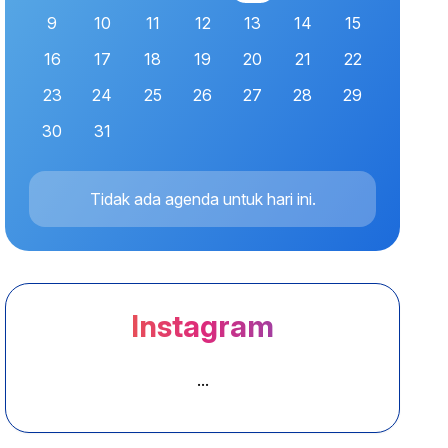
9
10
11
12
13
14
15
16
17
18
19
20
21
22
23
24
25
26
27
28
29
30
31
Tidak ada agenda untuk hari ini.
Instagram
...