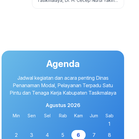
Tasikmalaya, Dr. H. Cecep Nurul Yakin,
S. Pd., M. AP, bersama Wakil Bupati
Tasikmalaya, H. Asep…
Agenda
Jadwal kegiatan dan acara penting Dinas
Penanaman Modal, Pelayanan Terpadu Satu
Pintu dan Tenaga Kerja Kabupaten Tasikmalaya
Agustus 2026
Min
Sen
Sel
Rab
Kam
Jum
Sab
1
2
3
4
5
6
7
8