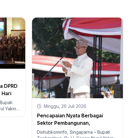
wa DPRD
 Hari
R
alaya
K
Bupati
Minggu, 26 Juli 2026
ul Yakin,
U
D
Bupati
Pencapaian Nyata Berbagai
G
T
Sektor Pembangunan,
S
Momentum Peringatan Hari Jadi
M
Dishubkominfo, Singaparna – Bupati
3
Ke-394 Kabupaten Tasikmalaya