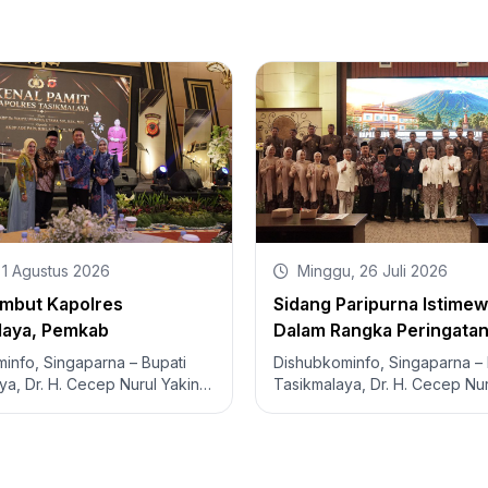
 1 Agustus 2026
Minggu, 26 Juli 2026
ambut Kapolres
Sidang Paripurna Istime
laya, Pemkab
Dalam Rangka Peringatan
laya Dukung Estafet
Jadi Ke-394 Kab. Tasikm
info, Singaparna – Bupati
Dishubkominfo, Singaparna – 
pinan Yang Semakin
ya, Dr. H. Cecep Nurul Yakin,
Tasikmalaya, Dr. H. Cecep Nur
AP., bersama Wakil Bupati
S. Pd., M. AP, bersama Wakil 
ya, H. Asep Sopari Al-Ayubi,…
Tasikmalaya, H. Asep…