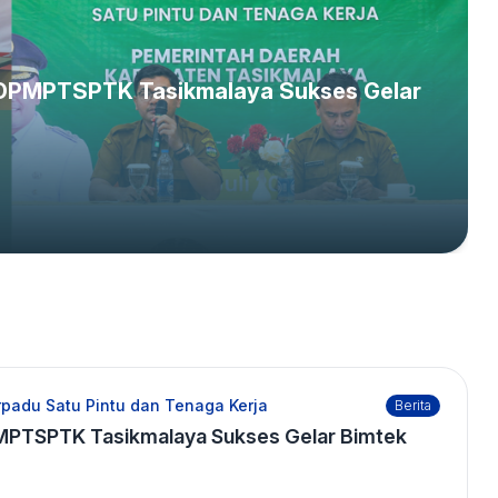
Perizinan Usaha, Hadirkan Tiga
malaya RESMI DILUNCURKAN! MPPDN
s, DPMPTSPTK Tasikmalaya Sukses Gelar
padu Satu Pintu dan Tenaga Kerja
Berita
DPMPTSPTK Tasikmalaya Sukses Gelar Bimtek