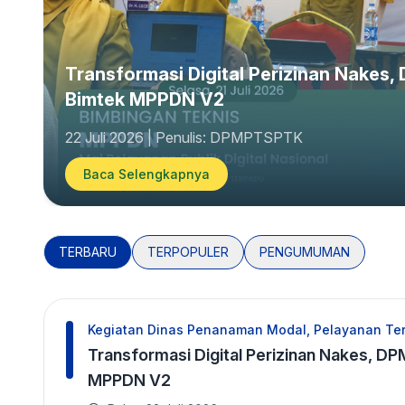
DPMPTSPTK Tasikmalaya Gelar Bimtek 
Pemerintah Daerah Kabupaten Tasik
Narasumber Ahli
Versi 2
Transformasi Digital Perizinan Nake
07 Mei 2026 | Penulis: DPMPTSPTK
18 Mei 2026 | Penulis: DPMPTSPTK
Bimtek MPPDN V2
Baca Selengkapnya
Baca Selengkapnya
22 Juli 2026 | Penulis: DPMPTSPTK
Baca Selengkapnya
TERBARU
TERPOPULER
PENGUMUMAN
Kegiatan Dinas Penanaman Modal, Pelayanan Ter
Transformasi Digital Perizinan Nakes, 
MPPDN V2