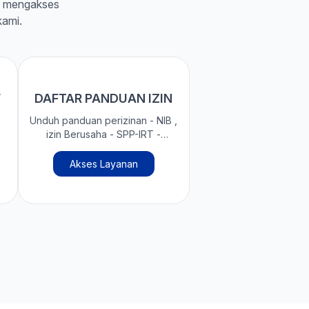
m mengakses
kami.
F
DAFTAR PANDUAN IZIN
Unduh panduan perizinan - NIB ,
izin Berusaha - SPP-IRT -
SERTIFIKAT HALAL - PBG/SLF -
MPPDN - PASAGI
Akses Layanan