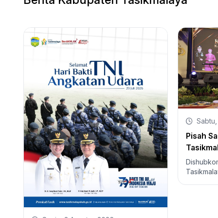
Sabtu,
Pisah S
Tasikma
Tasikma
Dishubkom
Kepemim
Tasikmala
S.Pd., M.
Presisi
Tasikmala